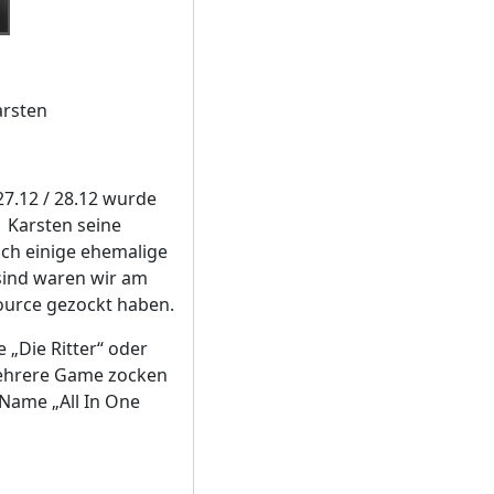
arsten
7.12 / 28.12 wurde
 Karsten seine
och einige ehemalige
sind waren wir am
Source gezockt haben.
 „Die Ritter“ oder
 mehrere Game zocken
 Name „All In One