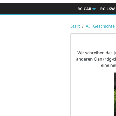
RC CAR
RC LKW
Start
AI1 Geschichte
Wir schreiben das 
anderen Clan (rdg-c
eine ne