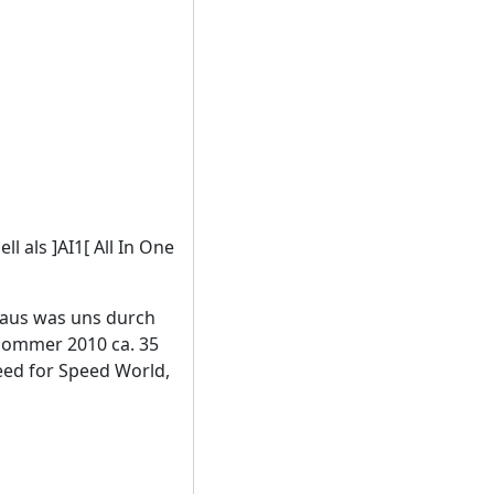
l als ]AI1[ All In One
raus was uns durch
Sommer 2010 ca. 35
eed for Speed World,