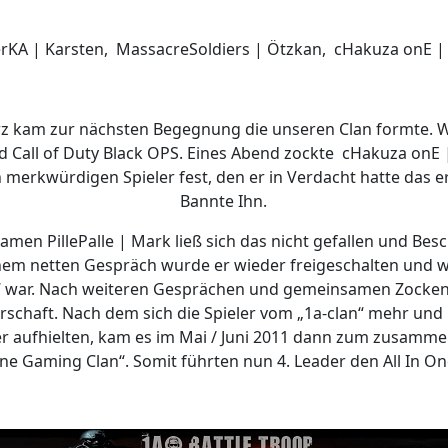
rKA | Karsten, MassacreSoldiers | Ötzkan, cHakuza onE 
rz kam zur nächsten Begegnung die unseren Clan formte. Wi
 Call of Duty Black OPS. Eines Abend zockte cHakuza onE 
in merkwürdigen Spieler fest, den er in Verdacht hatte das
Bannte Ihn.
Namen PillePalle | Mark ließ sich das nicht gefallen und Bes
em netten Gespräch wurde er wieder freigeschalten und w
“ war. Nach weiteren Gesprächen und gemeinsamen Zocke
rschaft. Nach dem sich die Spieler vom „1a-clan“ mehr und
r aufhielten, kam es im Mai / Juni 2011 dann zum zusamme
 One Gaming Clan“. Somit führten nun 4. Leader den All In O