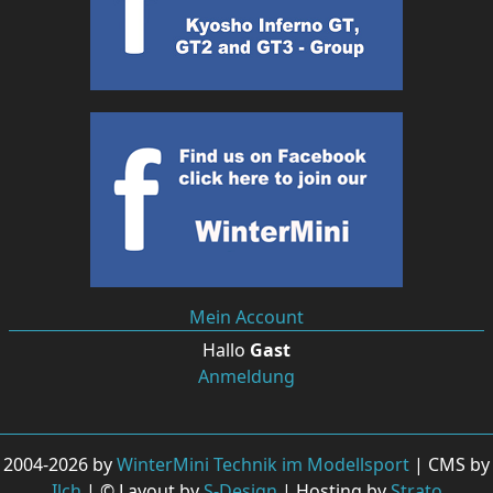
Mein Account
Hallo
Gast
Anmeldung
2004-2026 by
WinterMini Technik im Modellsport
| CMS by
Ilch
| © Layout by
S-Design
| Hosting by
Strato