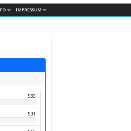
NFO
IMPRESSUM
583
591