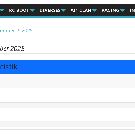
RC BOOT
DIVERSES
AI1 CLAN
RACING
I
tember
2025
ber 2025
istik